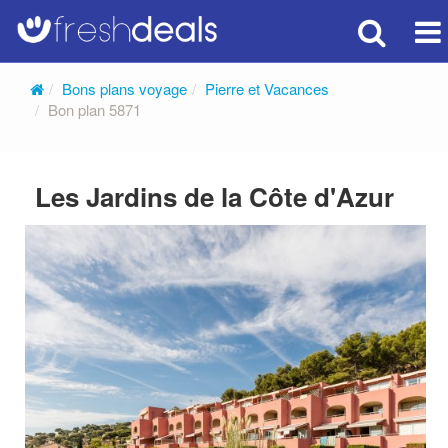
Searc
Vo
Bons plans voyage
Pierre et Vacances
Bon plan 5871
Les Jardins de la Côte d'Azur