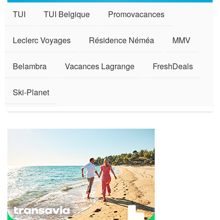
TUI
TUI Belgique
Promovacances
Leclerc Voyages
Résidence Néméa
MMV
Belambra
Vacances Lagrange
FreshDeals
Ski-Planet