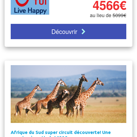
4566€
au lieu de
5099€
Découvrir
Afrique du Sud super circuit découverte! Une