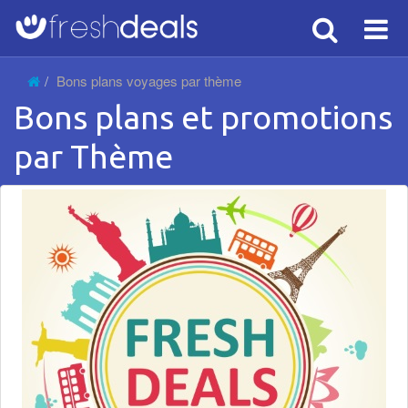
Search
Voy
Bons plans voyages par thème
Bons plans et promotions
par Thème