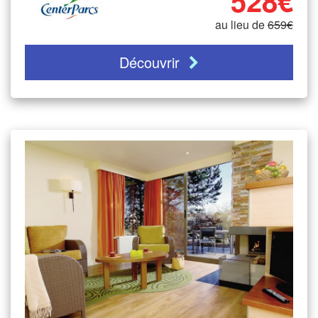
528€
au lieu de
659€
Découvrir