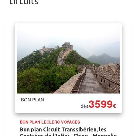
circuits
BON PLAN
3599
€
dès
BON PLAN LECLERC VOYAGES
Bon plan Circuit Transsibérien, les
Contrées de l'Infini - Chine - Mongolie