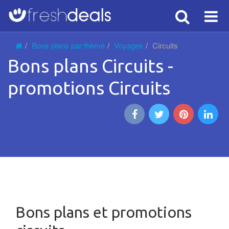
Search
Voy
Bons plans par thème
Voyages
Circuits
Bons plans Circuits -
promotions Circuits
Bons plans et promotions