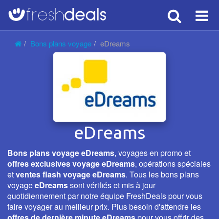
Search
Voy
Bons plans voyage
eDreams
eDreams
Bons plans voyage eDreams
, voyages en promo et
offres exclusives voyage eDreams
, opérations spéciales
et
ventes flash voyage eDreams
. Tous les bons plans
voyage
eDreams
sont vérifiés et mis à jour
quotidiennement par notre équipe FreshDeals pour vous
faire voyager au meilleur prix. Plus besoin d'attendre les
offres de dernière minute eDreams
pour vous offrir des