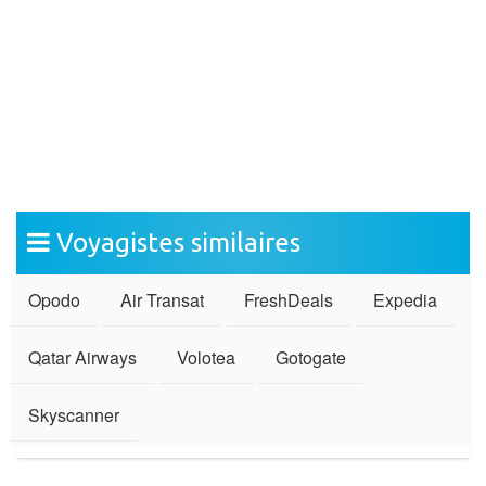
Voyagistes similaires
Opodo
Air Transat
FreshDeals
Expedia
Qatar Airways
Volotea
Gotogate
Skyscanner