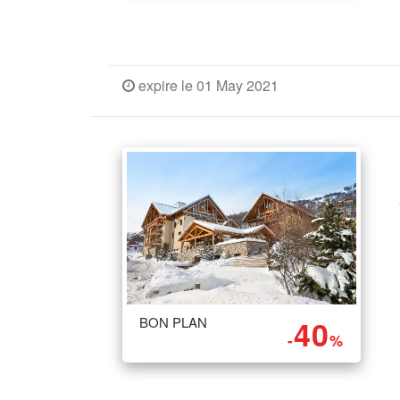
expire le 01 May 2021
BON PLAN
40
-
%