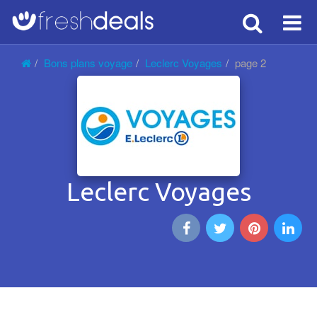
Search
Voy
Bons plans voyage
Leclerc Voyages
page 2
Leclerc Voyages