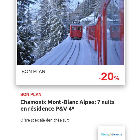
20
BON PLAN
-
%
BON PLAN
Chamonix Mont-Blanc Alpes: 7 nuits
en résidence P&V 4*
Offre spéciale denichée sur: